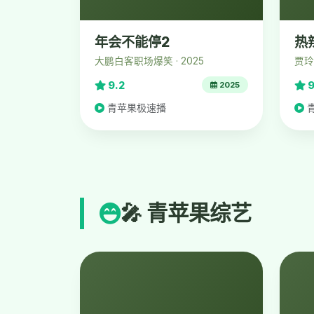
年会不能停2
热
大鹏白客职场爆笑 · 2025
贾玲
9.2
9
2025
青苹果极速播
🎤 青苹果综艺