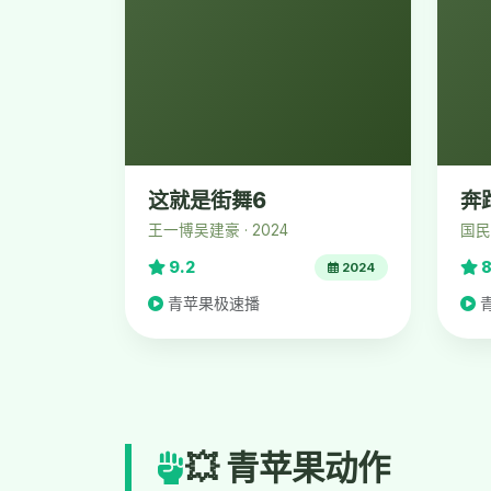
这就是街舞6
奔
王一博吴建豪 · 2024
国民综
9.2
8
2024
青苹果极速播
💥 青苹果动作