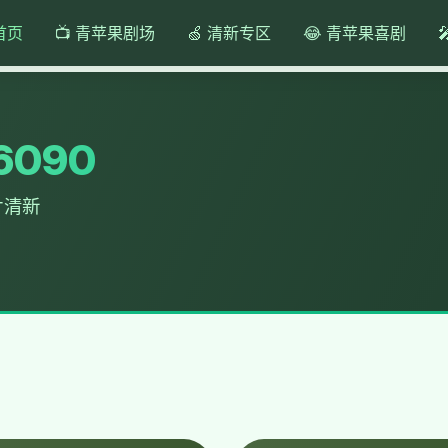
首页
📺 青苹果剧场
🍏 清新专区
😂 青苹果喜剧
090
片清新