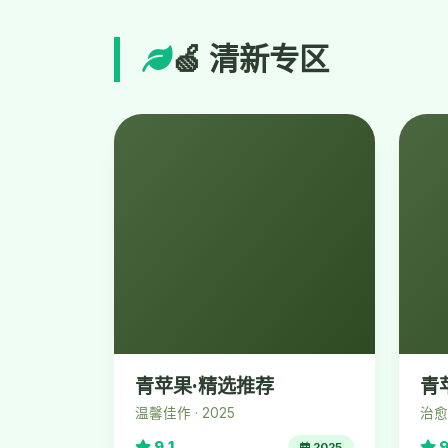
🍏 清新专区
青苹果·精选推荐
青
温馨佳作 · 2025
治愈好
9.1
9
2025