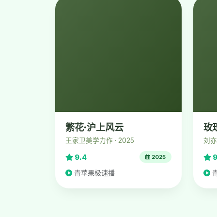
繁花·沪上风云
玫
王家卫美学力作 · 2025
刘亦
9.4
9
2025
青苹果极速播