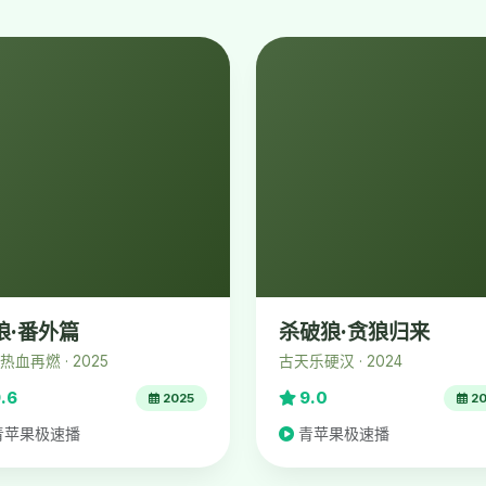
狼·番外篇
杀破狼·贪狼归来
热血再燃 · 2025
古天乐硬汉 · 2024
.6
9.0
2025
20
青苹果极速播
青苹果极速播