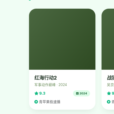
红海行动2
战
军事动作巅峰 · 2024
吴京
9.3
9
2024
青苹果极速播