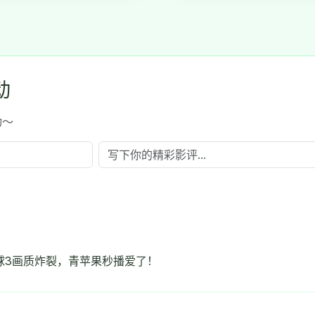
动
动～
球3画质炸裂，青苹果秒播爱了！