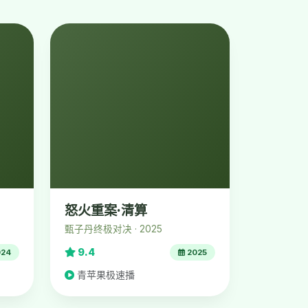
怒火重案·清算
甄子丹终极对决 · 2025
9.4
24
2025
青苹果极速播