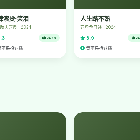
辣滚烫·笑泪
人生路不熟
励志喜剧 · 2024
范丞丞囧途 · 2024
.3
8.9
2024
20
青苹果极速播
青苹果极速播